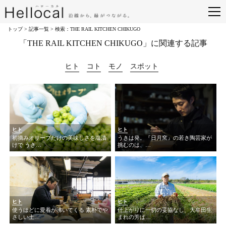
トップ
>
記事一覧
> 検索：THE RAIL KITCHEN CHIKUGO
「THE RAIL KITCHEN CHIKUGO」に関連する記事
ヒト
コト
モノ
スポット
ヒト
ヒト
初摘みオリーブだけの美味しさを塩漬
うきは発。『日月窯』の若き陶芸家が
けで うき…
挑むのは、…
ヒト
ヒト
使うほどに愛着が沸いてくる 素朴でや
仕上がりに一切の妥協なし、大牟田生
さしい土…
まれの芳ば…