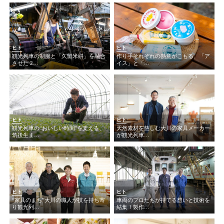
ヒト
ヒト
観光列車の制服と「久留米絣」を融合
作り手それぞれの熱意がこもる、「ア
させた 2…
イス」と「…
ヒト
ヒト
観光列車の“おいしい時間"を支える、
天然素材を慈しむ大川の家具メーカー
筑後生ま…
が観光列車…
ヒト
ヒト
“家具のまち”大川の職人が技を持ち寄
車両のプロたちが持てる想いと技術を
り観光列…
結集！製作…