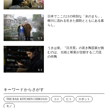
ヒト
日本でここだけの特別な「水のまち」。
柳川に流れる生きた掘割とともにある暮
らし。
ヒト
うきは発。『日月窯』の若き陶芸家が挑
むのは、 伝統と斬新が交錯する二刀流
の作陶
ヒト
キーワードからさがす
THE RAIL KITCHEN CHIKUGO
コト
ヒト
スポット
モノ