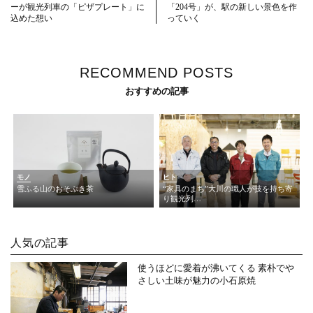
ーが観光列車の「ピザプレート」に
「204号」が、駅の新しい景色を作
込めた想い
っていく
RECOMMEND POSTS
おすすめの記事
モノ
ヒト
雪ふる山のおそぶき茶
“家具のまち”大川の職人が技を持ち寄
り観光列…
人気の記事
使うほどに愛着が沸いてくる 素朴でや
さしい土味が魅力の小石原焼