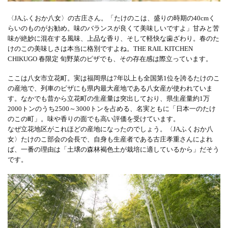
〈JAふくおか八女〉の古庄さん。「たけのこは、盛りの時期の40cmく
らいのものがお勧め。味のバランスが良くて美味しいですよ」甘みと苦
味が絶妙に混在する風味、上品な香り、そして軽快な歯ざわり。春のた
けのこの美味しさは本当に格別ですよね。THE RAIL KITCHEN
CHIKUGO 春限定 旬野菜のピザでも、その存在感は際立っています。
ここは八女市立花町。実は福岡県は7年以上も全国第1位を誇るたけのこ
の産地で、列車のピザにも県内最大産地である八女産が使われていま
す。なかでも昔から立花町の生産量は突出しており、県生産量約1万
2000トンのうち2500～3000トンを占める、名実ともに「日本一のたけ
のこの町」。味や香りの面でも高い評価を受けています。
なぜ立花地区がこれほどの産地になったのでしょう。〈JAふくおか八
女〉たけのこ部会の会長で、自身も生産者である古庄孝重さんによれ
ば、一番の理由は「土壌の森林褐色土が栽培に適しているから」だそう
です。