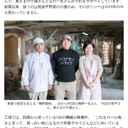
んで、奥さまの千歳さんと父の一生さんがそれをサポートしています。
創業以来、扱うのは筑後平野産の小麦のみ。そのポリシーは2019年の今
も変わっていません。
家族で経営を支える『梅野製粉』。左から6代目の梅野一生さん、7代目の哲平さ
ん、奥さまの千歳さん。
工場では、戦後から使っている5台の機械が稼働中。「これをロール挽
きと言って、真っ白い粉になるので和菓子やうどんなどに向いていま