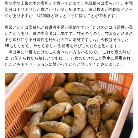
酢味噌や山椒の木の実和えで食べています。先端部分は柔らかく、中間
部分はポリポリした歯ざわりが楽しめますよ。灰汁抜きが面倒なイメー
ジがありますが、1時間ほど炊くと上手に抜くことができます」
農業といえば高齢化と後継者不足が深刻ですが「たけのこは収益性が高
いこともあり、町の生産者は元気です。竹そのものも、竹炭などさまざ
まな原料になる可能性を秘めた面白い素材ですしね。今後はそうした
PRもしながら、外から新しい生産者を呼びこめたらと思います」
「今は年に一度もたけのこを食べない方もいるので、“これが春の味だ
よ”と伝えられたら嬉しいですね」。八女のたけのこが列車に採用され
たこともモチベーションに繋がっていると話してくださいました。