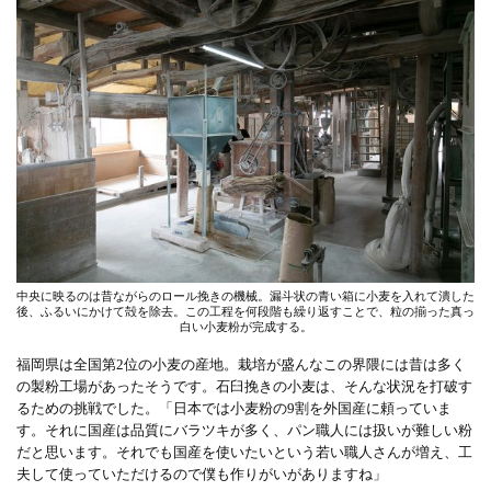
中央に映るのは昔ながらのロール挽きの機械。漏斗状の青い箱に小麦を入れて潰した
後、ふるいにかけて殻を除去。この工程を何段階も繰り返すことで、粒の揃った真っ
白い小麦粉が完成する。
福岡県は全国第2位の小麦の産地。栽培が盛んなこの界隈には昔は多く
の製粉工場があったそうです。石臼挽きの小麦は、そんな状況を打破す
るための挑戦でした。「日本では小麦粉の9割を外国産に頼っていま
す。それに国産は品質にバラツキが多く、パン職人には扱いが難しい粉
だと思います。それでも国産を使いたいという若い職人さんが増え、工
夫して使っていただけるので僕も作りがいがありますね」