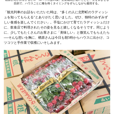
目的で、ハウスごとに種を蒔くタイミングをずらしながら栽培する。
「観光列車のお話をいただいた時は、“多くの人に北野町のラディッシ
ュを知ってもらえる”とありがたく思いました。ぜひ、独特のみずみず
しい食感を楽しんでください」。手塩にかけて育てたラディッシュだけ
に、飲食店で料理されたその姿を見ると嬉しくなるそうです。同じよう
に、少しでもたくさんのお客さまに「美味しい」と微笑んでもらえたら
──そんな想いを胸に、楢原さんは今日も朝5時からハウスに出かけ、コ
ツコツと手作業で収穫にいそしみます。