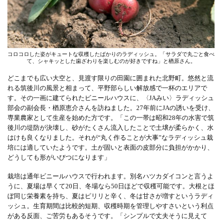
コロコロした姿がキュートな収穫したばかりのラディッシュ。「サラダで丸ごと食べ
て、シャキッとした歯ざわりを楽しむのが好きですね」と楢原さん。
どこまでも広い大空と、見渡す限りの田園に囲まれた北野町。悠然と流
れる筑後川の風景と相まって、平野部らしい解放感で一杯のエリアで
す。その一画に建てられたビニールハウスに、〈JAみい〉ラディッシュ
部会の副会長・楢原恵介さんを訪ねました。27年前にJAの誘いを受け、
専業農家として生産を始めた方です。「この一帯は昭和28年の水害で筑
後川の堤防が決壊し、砂がたくさん流入したことで土壌が柔らかく、水
はけも良くなりました。それが“丸く作ることが大事”なラディッシュ栽
培には適していたようです。土が固いと表面の皮部分に負担がかかり、
どうしても形がいびつになります」
栽培は通年ビニールハウスで行われます。別名ハツカダイコンと言うよ
うに、夏場は早くて20日、冬場なら50日ほどで収穫可能です。大根とほ
ぼ同じ栄養素を持ち、夏はピリリと辛く、冬は甘さが増すというラディ
ッシュ。生育期間は比較的短期、収穫時期を管理しやすさいという利点
がある反面、ご苦労もあるそうです。「シンプルで丈夫そうに見えて