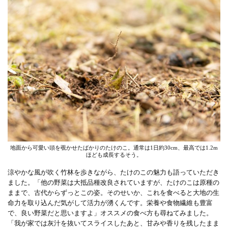
地面から可愛い頭を覗かせたばかりのたけのこ。通常は1日約30cm、最高では1.2m
ほども成長するそう。
涼やかな風が吹く竹林を歩きながら、たけのこの魅力も語っていただき
ました。「他の野菜は大抵品種改良されていますが、たけのこは原種の
ままで、古代からずっとこの姿。そのせいか、これを食べると大地の生
命力を取り込んだ気がして活力が湧くんです。栄養や食物繊維も豊富
で、良い野菜だと思いますよ」オススメの食べ方も尋ねてみました。
「我が家では灰汁を抜いてスライスしたあと、甘みや香りを残したまま