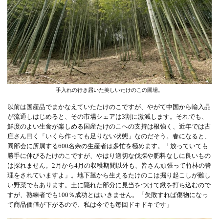
手入れの行き届いた美しいたけのこの圃場。
以前は国産品でまかなえていたたけのこですが、やがて中国から輸入品
が流通しはじめると、その市場シェアは3割に激減します。それでも、
鮮度のよい生食が楽しめる国産たけのこへの支持は根強く、近年では古
庄さん曰く「いくら作っても足りない状態」なのだそう。春になると、
同部会に所属する600名余の生産者は多忙を極めます。「放っていても
勝手に伸びるたけのこですが、やはり適切な伐採や肥料なしに良いもの
は採れません。2月から4月の収穫期間以外も、皆さん頑張って竹林の管
理をされていますよ」。地下茎から生えるたけのこは掘り起こしが難し
い野菜でもあります。土に隠れた部分に見当をつけて鍬を打ち込むので
すが、熟練者でも100％成功とはいきません。「失敗すれば傷物になっ
て商品価値が下がるので、私は今でも毎回ドキドキです」