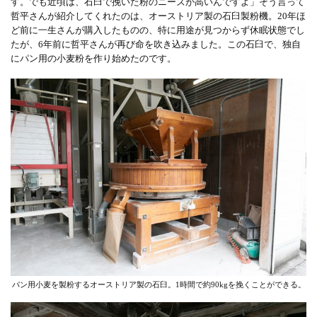
す。でも近頃は、石臼で挽いた粉のニーズが高いんですよ」そう言って
哲平さんが紹介してくれたのは、オーストリア製の石臼製粉機。20年ほ
ど前に一生さんが購入したものの、特に用途が見つからず休眠状態でし
たが、6年前に哲平さんが再び命を吹き込みました。この石臼で、独自
にパン用の小麦粉を作り始めたのです。
パン用小麦を製粉するオーストリア製の石臼。1時間で約90kgを挽くことができる。