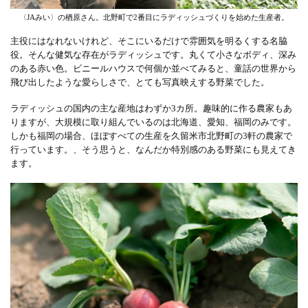
〈JAみい〉の楢原さん。北野町で2番目にラディッシュづくりを始めた生産者。
主役にはなれないけれど、そこにいるだけで雰囲気を明るくする名脇
役。そんな健気な存在がラディッシュです。丸くて小さなボディ、深み
のある赤い色。ビニールハウスで何個か並べてみると、童話の世界から
飛び出したような愛らしさで、とても写真映えする野菜でした。
ラディッシュの国内の主な産地はわずか3カ所。趣味的に作る農家もあ
りますが、大規模に取り組んでいるのは北海道、愛知、福岡のみです。
しかも福岡の場合、ほぼすべての生産を久留米市北野町の3軒の農家で
行っています。、そう思うと、なんだか特別感のある野菜にも見えてき
ます。