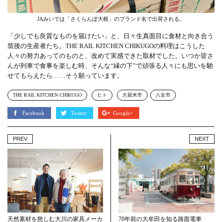
JAみいでは「さくらんぼ大根」のブランド名で出荷される。
「少しでも良質なものを届けたい」と、日々生真面目に食材と向き合う
筑後の生産者たち。THE RAIL KITCHEN CHIKUGOの料理はこうした
人々の努力あってのものと、改めて実感できた取材でした。いつか皆さ
んが列車で食事を楽しむ時、そんな“縁の下”で頑張る人々にも思いを馳
せてもらえたら……そう願っています。
THE RAIL KITCHEN CHIKUGO
ヒト
久留米市
八女市
Facebook
Twitter
Google+
PREV
NEXT
天然素材を慈しむ大川の家具メーカ
70年前の大牟田を知る路面電車