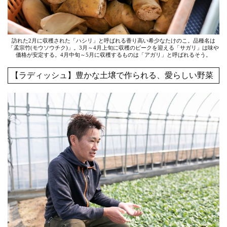
訪れた2月に収穫された「ハシリ」と呼ばれる香り高い希少なたけのこ。品種名は
「孟宗竹(モウソウチク)」。3月～4月上旬に収穫のピークを迎える「サガリ」は味や
価格が安定する。4月中旬～5月に収穫するものは「アガリ」と呼ばれるそう。
【ラディッシュ】豊かな土壌で作られる、愛らしい野菜