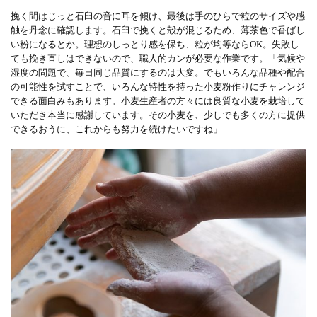
挽く間はじっと石臼の音に耳を傾け、最後は手のひらで粒のサイズや感
触を丹念に確認します。石臼で挽くと殻が混じるため、薄茶色で香ばし
い粉になるとか。理想のしっとり感を保ち、粒が均等ならOK。失敗し
ても挽き直しはできないので、職人的カンが必要な作業です。「気候や
湿度の問題で、毎日同じ品質にするのは大変。でもいろんな品種や配合
の可能性を試すことで、いろんな特性を持った小麦粉作りにチャレンジ
できる面白みもあります。小麦生産者の方々には良質な小麦を栽培して
いただき本当に感謝しています。その小麦を、少しでも多くの方に提供
できるおうに、これからも努力を続けたいですね」