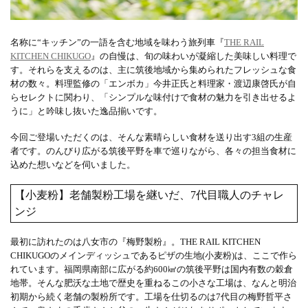
名称に“キッチン”の一語を含む地域を味わう旅列車『
THE RAIL
KITCHEN CHIKUGO
』の自慢は、旬の味わいが凝縮した美味しい料理で
す。それらを支えるのは、主に筑後地域から集められたフレッシュな食
材の数々。料理監修の「エンボカ」今井正氏と料理家・渡辺康啓氏が自
らセレクトに関わり、「シンプルな味付けで食材の魅力を引き出せるよ
うに」と吟味し抜いた逸品揃いです。
今回ご登場いただくのは、そんな素晴らしい食材を送り出す3組の生産
者です。のんびり広がる筑後平野を車で巡りながら、各々の担当食材に
込めた想いなどを伺いました。
【小麦粉】老舗製粉工場を継いだ、7代目職人のチャレ
ンジ
最初に訪れたのは八女市の『梅野製粉』。THE RAIL KITCHEN
CHIKUGOのメインディッシュであるピザの生地(小麦粉)は、ここで作ら
れています。福岡県南部に広がる約600㎢の筑後平野は国内有数の穀倉
地帯。そんな肥沃な土地で歴史を重ねるこの小さな工場は、なんと明治
初期から続く老舗の製粉所です。工場を仕切るのは7代目の梅野哲平さ