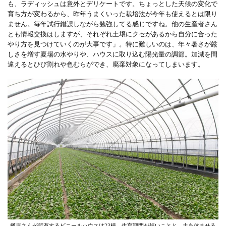
も、ラディッシュは意外とデリケートです。ちょっとした天候の変化で
育ち方が変わるから、昨年うまくいった栽培法が今年も使えるとは限り
ません。毎年試行錯誤しながら勉強してる感じですね。他の生産者さん
とも情報交換はしますが、それぞれ土壌にクセがあるから自分に合った
やり方を見つけていくのが大事です」。特に難しいのは、年々暑さが厳
しさを増す夏場の水やりや、ハウスに取り込む陽光量の調節。加減を間
違えるとひび割れや色むらができ、廃棄対象になってしまいます。
楢原さんが所有するビニールハウスは23棟。生育期間が短いことと、土を休ませる