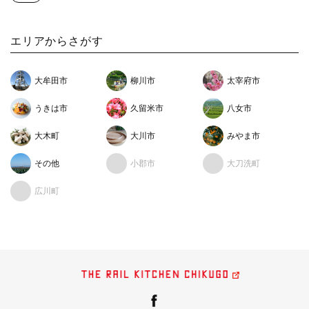
エリアからさがす
大牟田市
柳川市
太宰府市
うきは市
久留米市
八女市
大木町
大川市
みやま市
その他
小郡市
大刀洗町
広川町