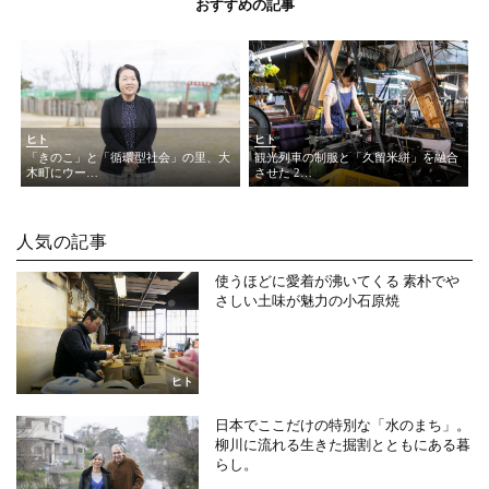
おすすめの記事
ヒト
ヒト
「きのこ」と「循環型社会」の里、大
観光列車の制服と「久留米絣」を融合
木町にウー…
させた 2…
人気の記事
使うほどに愛着が沸いてくる 素朴でや
さしい土味が魅力の小石原焼
ヒト
日本でここだけの特別な「水のまち」。
柳川に流れる生きた掘割とともにある暮
らし。