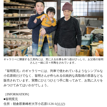
ギャラリーに隣接する工房内には、窯に入る出番を待つ器がびっしり。お父様の翁明
さんと一緒に日々作陶をされています。
『翁明窯元』のギャラリーには、列車で使われているようなシンプルな
小石原焼だけでなく、翁明さんが作られる伝統的な高取焼の茶器なども
販売されています。実際にひとつひとつ手に取ってみて、お気に入りを
みつけてみてはいかがでしょう。
［INFORMATION］
■翁明窯元
住所：朝倉郡東峰村大字小石原1126-1(
MAP
)