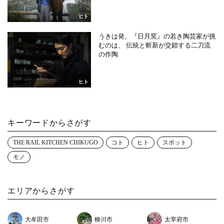
ヒト
うきは発。『日月窯』の若き陶芸家が挑
むのは、 伝統と斬新が交錯する二刀流
の作陶
ヒト
キーワードからさがす
THE RAIL KITCHEN CHIKUGO
コト
ヒト
スポット
モノ
エリアからさがす
大牟田市
柳川市
太宰府市