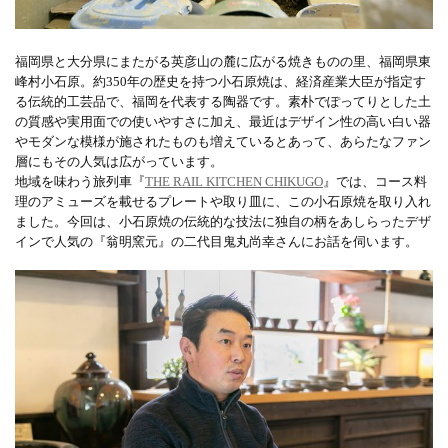
福岡県と大分県にまたがる英彦山の麓に広がる焼きものの里、福岡県東
峰村小石原。約350年の歴史を持つ小石原焼は、経済産業大臣が指定す
る伝統的工芸品で、福岡を代表する陶器です。素朴でぽってりとした土
の質感や実用面での使いやすさに加え、最近はデザイン性の高い白い器
やモダンな模様が施されたものも増えているとあって、あらたなファン
層にもその人気は広がっています。
地域を味わう旅列車『
THE RAIL KITCHEN CHIKUGO
』では、コース料
理のアミューズを載せるプレートや取り皿に、この小石原焼を取り入れ
ました。今回は、小石原焼の伝統的な技法に独自の柄をあしらったデザ
インで人気の『翁明窯元』の二代目鬼丸尚幸さんにお話を伺います。