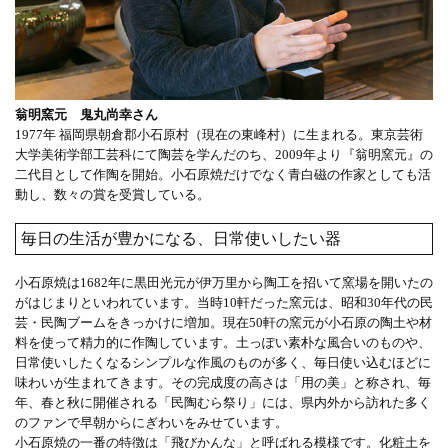
翁明窯元 鬼丸尚幸さん
1977年 福岡県朝倉郡小石原村（現在の東峰村）に生まれる。東京芸術
大学美術学部工芸科にて陶芸を学んだのち、2009年より『翁明窯元』の
二代目として作陶を開始。小石原焼だけでなく青白磁の作家としても活
動し、数々の賞を受賞している。
毎日の生活が豊かになる、日常使いしたい器
小石原焼は1682年に黒田光元が伊万里から陶工を招いて窯場を開いたの
がはじまりといわれています。当時10軒だった窯元は、昭和30年代の民
芸・民陶ブームをきっかけに増加。現在50軒の窯元が小石原の陶土や材
料を使って精力的に作陶しています。土っぽい素朴な風合いのものや、
日常使いしたくなるシンプルな作風のものが多く、毎日使い込むほどに
味わいが生まれてきます。その完成度の高さは「用の美」と称され、毎
年、春と秋に開催される「民陶むら祭り」には、県内外から訪れた多く
のファンで早朝からにぎわいをみせています。
小石原焼の一番の特徴は「飛びかんな」と呼ばれる模様です。化粧土を