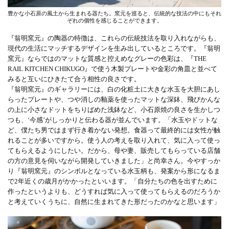
豊かな小石原の風土から生まれる器たち。窯元を巡ると、伝統的な技法の中にもそれ
ぞれの個性を感じることができます。
『翁明窯元』の陶器の特徴は、これらの伝統技法を取り入れながらも、
現代の生活にマッチするデザインを生み出しているところです。『翁明
窯元』ならではのマットな質感と控えめなグレーの色彩は、『THE
RAIL KITCHEN CHIKUGO』で使う木製プレートや金彩の角皿と並べて
みると互いにひきたて合う相性の良さです。
『翁明窯元』のギャラリーには、白の化粧土に大きな水玉を大胆にあし
らったプレートや、つや消しの釉薬を使ったマットな深鉢、飛びかんな
の上に小さなドットをちりばめた浅鉢など、小石原焼の良さを生かしつ
つも、‘今感’がしっかりと伝わる器が並んでいます。「水玉やドットな
ど、僕たち男ではまず行き着かない発想。食器って最終的には女性が触
れることが多いですから。使う人の考えを取り入れて、気に入って使っ
てもらえるようにしたい。だから、母や妻、販売してもらっている店舗
の方の意見を伺いながら開発していきました」と尚幸さん。今やすっか
り『翁明窯元』のシンボルとなっている水玉柄も、発案から形になるま
で2年近くの歳月がかかったといいます。「自分たちの色を出すために
作ったというよりも、どうすれば気に入って使ってもらえるのだろうか
と考えていくうちに、自然に生まれてきた形だったのかなと思います」