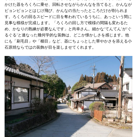
かけた器をろくろに乗せ、回転させながらかんなを当てると、かんなが
ピョンピョンとはじけ飛び、かんなの当たったところだけが削られま
す。ろくろの回るスピードに目を奪われているうちに、あっという間に
見事な模様が完成します。「ろくろの回し方で模様の間隔も変わるた
め、かなりの熟練が必要なんです」と尚幸さん。細かな‘てんてん’が‘ぐ
るぐる’と連なった幾何学的な装飾は、どこか懐かしさを感じます。他
にも「刷毛目」や「櫛目」など、器にちょっとした華やかさを添える小
石原焼ならではの装飾が目を楽しませてくれます。