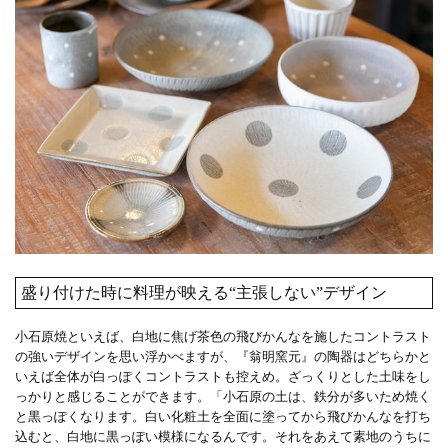
盛り付けた時に料理が映える“主張しない”デザイン
小石原焼といえば、白地に焦げ茶色の飛びかんなを施したコントラスト
の強いデザインを思い浮かべますが、『翁明窯元』の陶器はどちらかと
いえば全体が白っぽくコントラストも控えめ。ざっくりとした土味をし
っかりと感じることができます。「小石原の土は、鉄分が多いため焼く
と黒っぽくなります。白い化粧土を全面に塗ってから飛びかんなを打ち
込むと、白地に黒っぽい模様になるんです。それをあえて素地のうちに