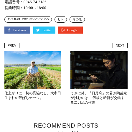
電話番号：0946-74-2186
営業時間：10:00～18:00
THE RAIL KITCHEN CHIKUGO
ヒト
その他
Facebook
Twitter
Google+
PREV
NEXT
仕上がりに一切の妥協なし、大牟田
うきは発。『日月窯』の若き陶芸家
生まれの芳ばしナッツ。
が挑むのは、 伝統と斬新が交錯す
る二刀流の作陶
RECOMMEND POSTS